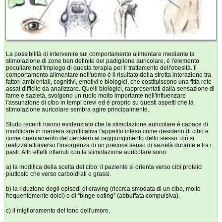
La possibilità di intervenire sul comportamento alimentare mediante la
stimolazione di zone ben definite del padiglione auricolare, è l'elemento
peculiare nell'impiego di questa terapia per il trattamento dell'obesità. Il
comportamento alimentare nell'uomo è il risultato della stretta interazione tra
fattori ambientali, cognitivi, emotivi e biologici, che costituiscono una fitta rete
assai difficile da analizzare. Quelli biologici, rappresentati dalla sensazione di
fame e sazietà, svolgono un ruolo molto importante nell'influenzare
l'assunzione di cibo in tempi brevi ed è proprio su questi aspetti che la
stimolazione auricolare sembra agire principalmente.
Studo recenti hanno evidenziato che la stimolazione auricolare è capace di
modificare in maniera significativa l'appetito inteso come desiderio di cibo e
come orientamento del pensiero al raggiungimento dello stesso: ciò si
realizza attraverso l'insorgenza di un precoce senso di sazietà durante e tra i
pasti. Altri effetti ottenuti con la stimolazione auricolare sono:
a) la modifica della scelta del cibo: il paziente si orienta verso cibi proteici
piuttosto che verso carboidrati e grassi.
b) la riduzione degli episodi di craving (ricerca smodata di un cibo, molto
frequentemente dolci) e di “binge eating” (abbuffata compulsiva).
c) il miglioramento del tono dell'umore.