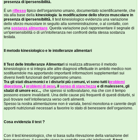
presenza di ipersensibilità.
È un
riflesso
tipico dell'organismo umano, documentato scientificamente, che
sta alla base della
kinesiologia
:
la modificazione dello sforzo muscolare in
presenza di ipersensibilità.
Il test kinesiologico evidenzia una variazione
dello sforzo muscolare in seguito alla somministrazione, o al contatto, con
una
sostanza alimentare
. Questa variazione può rappresentare il segnale di
un'ipersensibilità o di un'intolleranza nei confronti della stessa sostanza
testata.
Il metodo kinesiologico e le intolleranze alimentari
Il Test delle Intolleranze Alimentari
si realizza attraverso il metodo
kinesiologico e si integra alle altre diagnosi effettuate in ambito medico non
sostituendole ma apportando importanti informazioni supplementari sui
diversi livelli funzionali dell’organismo umano.
Tra gli stati disarmonici e i disturbi più comuni, vi sono tutti i
problemi
digestione
, i
problemi di peso
, il
senso di stanchezza
e di malessere, gli
sbalzi di umore ecc..,
che spesso si sottovalutano, ma che con il tempo
possono essere invalidanti. Una delle cause più frequenti di questi disturbi, si
può trovare nell’intolleranza verso certi alimenti.
Spesso la nostra alimentazione non è variata, bensì monotona e carente degli
apporti nutrizionali necessari a favorire lo stato di benessere dell’organismo.
Cosa evidenzia il test ?
Con il test kinesiologico, che si basa sulla rilevazione della variazione del