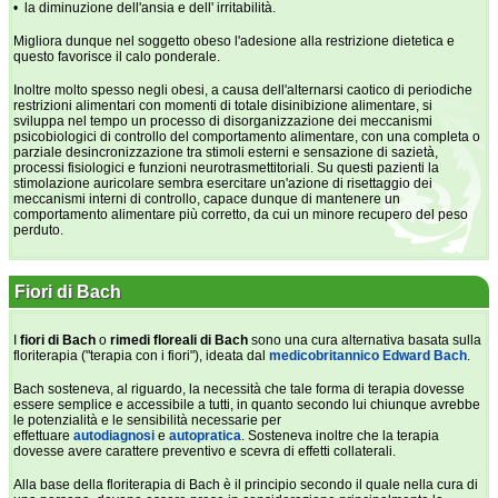
• la diminuzione dell'ansia e dell' irritabilità.
Migliora dunque nel soggetto obeso l'adesione alla restrizione dietetica e
questo favorisce il calo ponderale.
Inoltre molto spesso negli obesi, a causa dell'alternarsi caotico di periodiche
restrizioni alimentari con momenti di totale disinibizione alimentare, si
sviluppa nel tempo un processo di disorganizzazione dei meccanismi
psicobiologici di controllo del comportamento alimentare, con una completa o
parziale desincronizzazione tra stimoli esterni e sensazione di sazietà,
processi fisiologici e funzioni neurotrasmettitoriali. Su questi pazienti la
stimolazione auricolare sembra esercitare un'azione di risettaggio dei
meccanismi interni di controllo, capace dunque di mantenere un
comportamento alimentare più corretto, da cui un minore recupero del peso
perduto.
Fiori di Bach
I
fiori di Bach
o
rimedi floreali di Bach
sono una cura alternativa basata sulla
floriterapia ("terapia con i fiori"), ideata dal
medico
britannico
Edward Bach
.
Bach sosteneva, al riguardo, la necessità che tale forma di terapia dovesse
essere semplice e accessibile a tutti, in quanto secondo lui chiunque avrebbe
le potenzialità e le sensibilità necessarie per
effettuare
autodiagnosi
e
autopratica
. Sosteneva inoltre che la terapia
dovesse avere carattere preventivo e scevra di effetti collaterali.
Alla base della floriterapia di Bach è il principio secondo il quale nella cura di