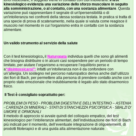
tono muscolare, il soggetto viene in contatto con cibi intolleranti.
Il test
kinesiologico evidenzia una variazione dello sforzo muscolare in seguito
alla somministrazione, o al contatto, con una sostanza alimentare
. Questa
variazione può rappresentare il segnale di un'ipersensibilità o di
un'intolleranza nei confronti della stessa sostanza testata. In pratica si tratta di
una specie di prova di scatenamento, nella quale si valuta come reagisce il
muscolo nel momento in cui l'organismo entra in contatto con la sostanza
alimentare.
Un valido strumento al servizio della salute
Con il test kinesiologico
,
il
Naturopata
individua quelli che sono gli alimenti
che bisogna distribuire o in alcuni casi sospendere per un periodo di tempo
limitato, per aiutare l’organismo a recuperare l’equilibrio perso e
a
“disintossicarsi”;
infatti un‘intolleranza non è da confondere con
un’allergia. Un sostegno nel percorso naturopatico deriva anche dall’utilizzo
dei fiori di Bach, per permettere alla persona di prendere contatto anche con il
proprio stato emozionale che indubbiamente è legato allo stato disarmonico
fisico.
Il Test è consigliato soprattutto per:
PROBLEMI DI PESO - PROBLEMI DIGESTIVI E DELL’INTESTINO – ASTENIA
- CARENZA DI MINERALI - STATI DI STANCHEZZA PSICOFISICA - SBALZI D’
UMORE E ORMONALI
Il metodo di approccio si avvale quindi del colloquio empatico, del test
kinesiologico per l’intolleranze alimentari, dell’individuazione dei fiori di Bach
più indicati per il momento, dell’eventuale integrazione di oligoelementi, di
prodotti fitoterapici e di una guida alla alimentazione naturale.