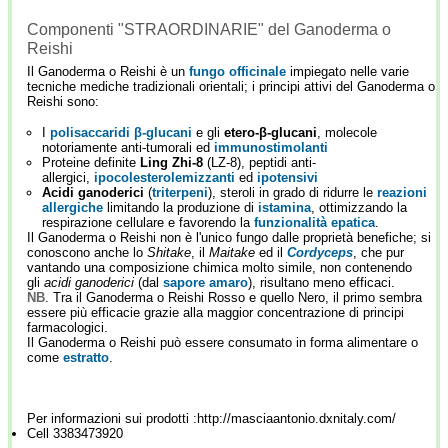
Componenti "STRAORDINARIE" del Ganoderma o
Reishi
Il Ganoderma o Reishi è un
fungo officinale
impiegato nelle varie
tecniche mediche tradizionali orientali; i principi attivi del Ganoderma o
Reishi sono:
I
polisaccaridi
β-glucani
e gli
etero-β-glucani
, molecole
notoriamente anti-tumorali ed
immunostimolanti
Proteine definite
Ling Zhi-8
(LZ-8), peptidi anti-
allergici,
ipocolesterolemizzanti
ed
ipotensivi
Acidi ganoderici
(
triterpeni
), steroli in grado di ridurre le
reazioni
allergiche
limitando la produzione di
istamina
, ottimizzando la
respirazione cellulare e favorendo la
funzionalità epatica
.
Il Ganoderma o Reishi non è l'unico fungo dalle proprietà benefiche; si
conoscono anche lo
Shitake
, il
Maitake
ed il
Cordyceps
, che pur
vantando una composizione chimica molto simile, non contenendo
gli
acidi ganoderici
(dal
sapore amaro
), risultano meno efficaci.
NB
. Tra il Ganoderma o Reishi Rosso e quello Nero, il primo sembra
essere più efficacie grazie alla maggior concentrazione di principi
farmacologici.
Il Ganoderma o Reishi può essere consumato in forma alimentare o
come
estratto
.
Per informazioni sui prodotti :http://masciaantonio.dxnitaly.com/
Cell 3383473920