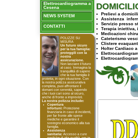
NEWS SYSTEM
Assistenza infermieristi
Servizio presso stabilim
CONTATTI
Terapia iniettiva, intr
Medicazioni chirurgich
Cateterismo vescicale 
POLIZZE SU
MISURA
Clistere evaquante o m
Un futuro sicuro
Holter Cardiaco a domici
per la tua famiglia:
Elettrocardiogrammi a d
proteggili con la
nostra
Elettrocardiogrammi EC
assicurazione.
Referto del cardiologo
Non lasciare il futuro
Ossigenoterapia domicil
al caso. Immagina la
tranquillità di sapere
Esecuzione esercizi fis
che la tua famiglia è
Biorisonanza a domicili
protetta, in ogni situazione. Con
Bendaggi semplici ed e
la nostra polizza assicurativa
completa, puoi affrontare il
Rilevazione glicemia
domani con serenità, sapendo
Rimozione punti di sutu
che i tuoi cari sono al sicuro,
Medicazioni
anche di fronte a imprevisti.
La nostra polizza include:
Medicazioni chirurgiche
Copertura
Medicazioni complesse 
infortuni:
Protezione
finanziaria in caso di incidenti,
per far fronte alle spese
mediche e garantire il
sostegno economico alla tua
famiglia.
Assistenza
sanitaria:
Accesso a cure
mediche di alta qualità, per te
e per i tuoi cari, senza
pensieri e senza
preoccupazioni economiche.
Pensione integrativa:
Un
futuro più sereno per la tua
vecchiaia, con un'integrazione
alla tua pensione di vecchiaia,