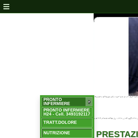
PRONTO
INFERMIERE
PRONTO INFERMIERE
H24 - Cell. 3493192117
TRATT.DOLORE
PRESTAZIONI
NUTRIZIONE
Elettrocardiogramma a
DOMICILIO
Cesena
Prelievi a domicilio e c