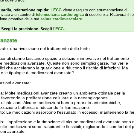
 accelerano la guarigione e riducono il rischio di infezioni. Ma
ipologie di medicazioni avanzate?
avanzate:
te medicazioni avanzate creano un ambiente ottimale per la
endo la proliferazione cellulare e la neoangiogenesi.
ezioni: Alcune medicazioni hanno proprietà antimicrobiche,
e batterica e riducendo l'infiammazione.
medicazioni assorbono l'essudato in eccesso, mantenendo la ferita pulita e um
pplicazione e la rimozione di alcune medicazioni avanzate sono meno dolorose ri
cazioni sono traspiranti e flessibili, migliorando il comfort del paziente.
anzate:
 che mantiene la ferita umida e protetta.
he idratano la ferita e facilitano la rimozione di eventuali tessuti necrotici.
dato e mantengono un ambiente umido.
e, sono particolarmente adatti per ferite molto essudanti.
to: Hanno proprietà antimicrobiche.
zioni avanzate:
 indicate per una vasta gamma di ferite, tra cui ulcere, ustioni, ferite chirurgi
de dal tipo di ferita, dalla sua dimensione e dalla quantità di essudato.
presentano un progresso significativo nel trattamento delle ferite, offrendo nu
 scelta della medicazione più appropriata deve essere fatta in collaborazione c
e della ferita e una guarigione ottimale.