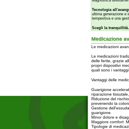
propri dispositivi medici che
quali sono i vantaggi e le t
Vantaggi delle medicazioni 
Guarigione accelerata: Mol
riparazione tissutale, favor
Riduzione del rischio di inf
prevenendo la colonizzazion
Gestione dell'essudato: Le 
guarigione.
Minor dolore e disagio: L'a
Maggiore comfort: Molte medi
Tipologie di medicazioni av
Idrocolloidi: Formano un gel
Idrogel: Gel a base d'acqua c
Schiume: Assorbono l'essu
Alginati: Derivati dalle algh
Medicazioni a base di argen
Quando utilizzare le medica
Le medicazioni avanzate sono
medicazione più adatta dipen
Conclusione:
Le medicazioni avanzate rap
medicazioni tradizionali. La
garantire la migliore gestion