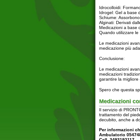
Spero che questa spiegazion
Medicazioni comple
Il servizio di PRONTO INFE
trattamento del piede diabe
decubito, anche a domicilio
Per informazioni chiama :
Ambulatorio 0547480559
Cell. 3493192117
PRONTO INFERMIERE