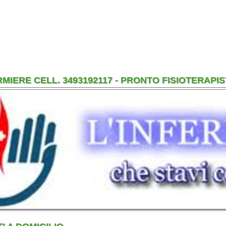
DOMICILIO
sta, oltre alle tradizionali terapie come la massofisioterapia, le
riflessologia, elettroterapia, T.E.N.S., irradiazioni infrarosse, ecc.,
e in grado di ridurre notevolmente i tempi del recupero
iche di Terapia Manuale più evolute come la kinesiologia applicata,
ella postura ed al trattamento dei problemi della colonna vertebrale.
made in EditArea