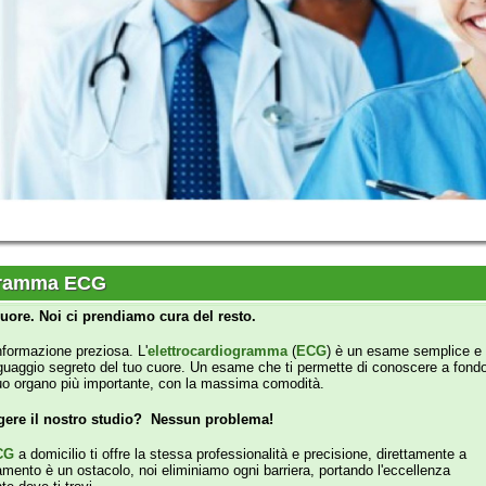
ma ECG
Noi ci prendiamo cura del resto.
one preziosa. L'
elettrocardiogramma
(
ECG
) è un esame semplice e
io segreto del tuo cuore. Un esame che ti permette di conoscere a fondo
no più importante, con la massima comodità.
l nostro studio? Nessun problema!
icilio ti offre la stessa professionalità e precisione, direttamente a
un ostacolo, noi eliminiamo ogni barriera, portando l'eccellenza
i trovi.
refertazione rapida:
L'
ECG
viene eseguito con strumentazione di
a un centro di
telemedicina cardiologica
di eccellenza. Riceverai il referto del cardio
attiva della tua
salute cardiovascolare
.
 la precisione. Scegli l'
ECG
.
te
 rivoluzione nel trattamento delle ferite
stanno lasciando spazio a soluzioni innovative nel trattamento
edicazioni avanzate. Queste non sono semplici garze, ma veri e