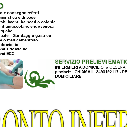
ca e di base
enti balneari o colonie
amuscolare, endovenosa
e
– Sondaggio gastrico
edicamentoso
lio
omicilio
G
SERVIZIO PRELIEVI EMATICI A DOMI
iare
ici e deambulazione
INFERMIERI A DOMICILIO
a CESENA -CERVIA - FO
o
provincie :
CHIAMA IL 3493192117 -
PER L'
ASSISTE
lastocompressivi
DOMICILIARE
ra
piede diabetico