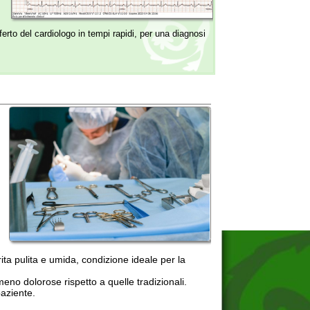
ida, condizione ideale per la
spetto a quelle tradizionali.
che e lacerazioni. La scelta della
merosi vantaggi rispetto alle
on un professionista sanitario, per