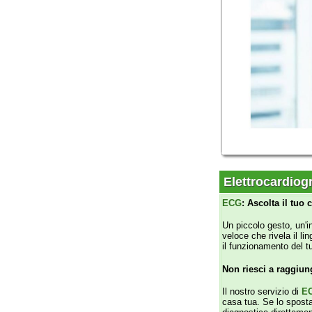
Elettrocardiogram
ECG
: Ascolta il tuo cuore. 
Un piccolo gesto, un'informazi
veloce che rivela il linguagg
il funzionamento del tuo orga
Non riesci a raggiungere i
Il nostro servizio di
ECG
a dom
casa tua. Se lo spostamento è 
diagnostica direttamente dove t
Tecnologia all'avanguardia, 
ultima generazione e inviato 
tempestiva e una gestione pro
Scegli la tranquillità. Scegli
Medicazione avanza
Le medicazioni avanzate: una
Le medicazioni tradizionali 
delle ferite, grazie alle m