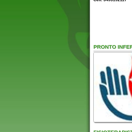
FISIOTERAPISTI A 
Il servizio pronto fisioterapi
mobilizzazioni articolari, la 
dispone di tecniche avanzat
funzionale, ed il dolore.
Inoltre si applicano le tecn
finalizzate al riequilibrio d