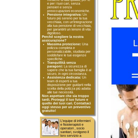
per garantirti un tenore di vita
dignitoso.
Perché scegliere la nostra
assicurazione?
Massima protezione:
Una
polizza completa e
personalizzabile, studiata per
soddisfare le tue esigenze
specifiche.
Tranquillità senza
paragoni:
La sicurezza di
sapere che la tua famiglia è al
sicuro, in ogni circostanza.
Assistenza dedicata:
Un
team di esperti a tua
disposizione per guidarti nella
scelta della polizza più adatta
alle tue necessità.
Non aspettare che sia troppo
tardi. Proteggi il tuo futuro e
quello dei tuoi cari. Contattaci
oggi stesso per un preventivo
gratuito!
L'equipe di infermieri
e fisioterapisti e
operatori , socio
sanitari, svolgono il
loro servizio a
domicilio o in struttura, con la
massima professionalità ed
efficienza.