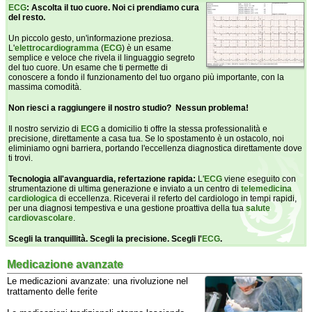
ECG
: Ascolta il tuo cuore. Noi ci prendiamo cura
del resto.
Un piccolo gesto, un'informazione preziosa.
L'
elettrocardiogramma
(
ECG
) è un esame
semplice e veloce che rivela il linguaggio segreto
del tuo cuore. Un esame che ti permette di
conoscere a fondo il funzionamento del tuo organo più importante, con la
massima comodità.
Non riesci a raggiungere il nostro studio? Nessun problema!
Il nostro servizio di
ECG
a domicilio ti offre la stessa professionalità e
precisione, direttamente a casa tua. Se lo spostamento è un ostacolo, noi
eliminiamo ogni barriera, portando l'eccellenza diagnostica direttamente dove
ti trovi.
Tecnologia all'avanguardia, refertazione rapida:
L'
ECG
viene eseguito con
strumentazione di ultima generazione e inviato a un centro di
telemedicina
cardiologica
di eccellenza. Riceverai il referto del cardiologo in tempi rapidi,
per una diagnosi tempestiva e una gestione proattiva della tua
salute
cardiovascolare
.
Scegli la tranquillità. Scegli la precisione. Scegli l'
ECG
.
Medicazione avanzate
Le medicazioni avanzate: una rivoluzione nel
trattamento delle ferite