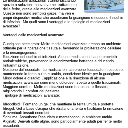
Le medicazioni tradizionali stanno lasciando
spazio a soluzioni innovative nel trattamento
delle ferite, grazie alle medicazioni avanzate.
Queste non sono semplici garze, ma veri e
propri dispositivi medici che accelerano la guarigione e riducono il rischio
di infezioni. Ma quali sono i vantaggi e le tipologie di medicazioni
avanzate?
Vantaggi delle medicazioni avanzate:
Guarigione accelerata: Molte medicazioni avanzate creano un ambiente
ottimale per la riparazione tissutale, favorendo la proliferazione cellulare
e la neoangiogenesi.
Riduzione del rischio di infezioni: Alcune medicazioni hanno proprietà
antimicrobiche, prevenendo la colonizzazione batterica e riducendo
l'infiammazione.
Gestione dell'essudato: Le medicazioni assorbono l'essudato in eccesso,
mantenendo la ferita pulita e umida, condizione ideale per la guarigione.
Minor dolore e disagio: L'applicazione e la rimozione di alcune
medicazioni avanzate sono meno dolorose rispetto a quelle tradizionali.
Maggiore comfort: Molte medicazioni sono traspiranti e flessibili,
migliorando il comfort del paziente.
Tipologie di medicazioni avanzate:
Idrocolloidi: Formano un gel che mantiene la ferita umida e protetta.
Idrogel: Gel a base d'acqua che idratano la ferita e facilitano la rimozione
di eventuali tessuti necrotici.
Schiume: Assorbono l'essudato e mantengono un ambiente umido.
Alginati: Derivati dalle alghe, sono particolarmente adatti per ferite molto
essudanti.