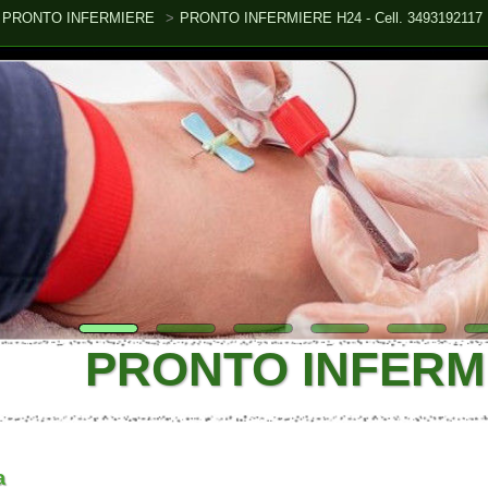
O INFERMIERE
PRONTO INFERMIERE H24 - Cell. 3493192117
PRONTO INFERMIER
o esegue
iniezioni intramuscolo, sottocute, o endovenosa,
con
del paziente, negli orari indicati, solo con la necessaria