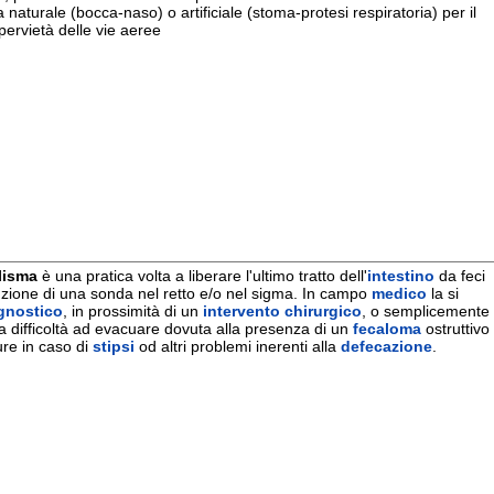
 una pratica volta a liberare l'ultimo tratto dell'
intestino
da feci
 di una sonda nel retto e/o nel sigma. In campo
medico
la si
co
, in prossimità di un
intervento chirurgico
, o semplicemente
ltà ad evacuare dovuta alla presenza di un
fecaloma
ostruttivo
caso di
stipsi
od altri problemi inerenti alla
defecazione
.
made in EditArea