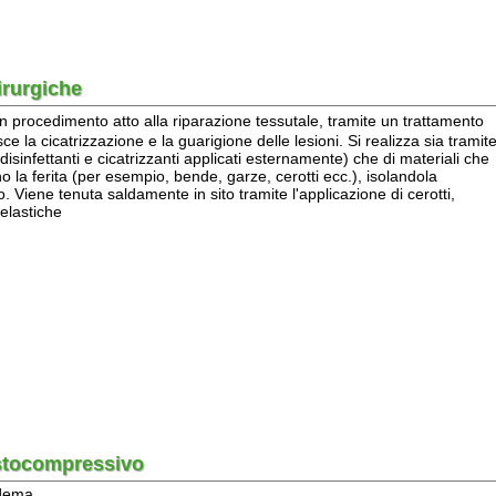
dimento atto alla riparazione tessutale, tramite un trattamento
catrizzazione e la guarigione delle lesioni. Si realizza sia tramite
ttanti e cicatrizzanti applicati esternamente) che di materiali che
ta (per esempio, bende, garze, cerotti ecc.), isolandola
 tenuta saldamente in sito tramite l'applicazione di cerotti,
he
mpressivo
costituisce una patologia piuttosto frequente, soprattutto
 flebolinfostasi, propria di moltissime affezioni degli arti inferiori
infatico collaborano, in quanto facenti parte di una singola unità
logico, al mantenimento dell'omeostasi micro-macrocircolatoria dei