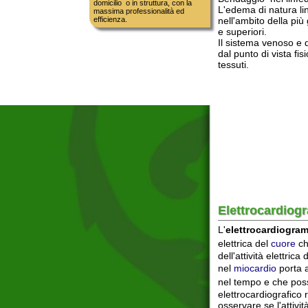
Elettrocardiogramma 
L'
elettrocardiogramma
(
E
elettrica del
cuore
che si ver
dell'attività elettrica del cu
nel
miocardio
porta alla ge
nel tempo e che possono ess
elettrocardiografico rappres
osservare se l'attività elet
natura meccanica o bioelett
che varia soltanto in presenz
denominati
onde
, positive 