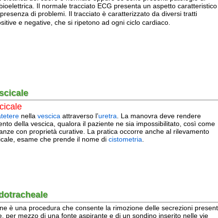
le
e
nella
vescica
attraverso l’
uretra
. La manovra deve rendere
la vescica, qualora il paziente ne sia impossibilitato, così come
on proprietà curative. La pratica occorre anche al rilevamento
 esame che prende il nome di
cistometria
.
cheale
a procedura che consente la rimozione delle secrezioni presenti
mezzo di una fonte aspirante e di un sondino inserito nelle vie
e (bocca-naso) o artificiale (stoma-protesi respiratoria) per il
 delle vie aeree