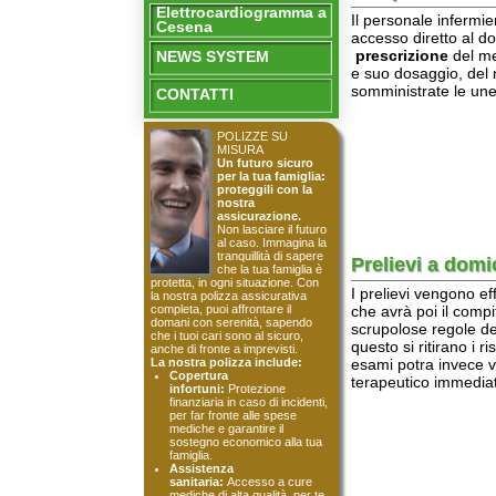
prescrizione
del medico d
NEWS SYSTEM
e suo dosaggio, del numero 
somministrate le une dalle a
CONTATTI
POLIZZE SU
MISURA
Un futuro sicuro
per la tua famiglia:
proteggili con la
nostra
assicurazione.
Non lasciare il futuro
al caso. Immagina la
tranquillità di sapere
Prelievi a domicilio
che la tua famiglia è
protetta, in ogni situazione. Con
I prelievi vengono effettuat
la nostra polizza assicurativa
completa, puoi affrontare il
che avrà poi il compito di p
domani con serenità, sapendo
scrupolose regole della sepsi,
che i tuoi cari sono al sicuro,
questo si ritirano i risultati
anche di fronte a imprevisti.
La nostra polizza include:
esami potra invece visualiz
Copertura
terapeutico immediato.
infortuni:
Protezione
finanziaria in caso di incidenti,
per far fronte alle spese
mediche e garantire il
sostegno economico alla tua
famiglia.
Assistenza
sanitaria:
Accesso a cure
mediche di alta qualità, per te
e per i tuoi cari, senza
pensieri e senza
preoccupazioni economiche.
Pensione integrativa:
Un
futuro più sereno per la tua
vecchiaia, con un'integrazione
Medicazioni chirurg
alla tua pensione di vecchiaia,