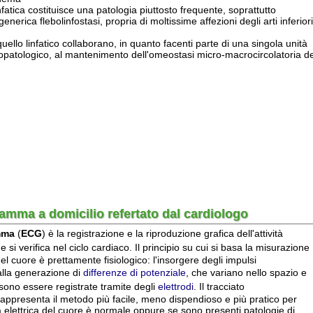
a domicilio refertato dal cardiologo
CG
) è la registrazione e la riproduzione grafica dell'attività
ifica nel ciclo cardiaco. Il principio su cui si basa la misurazione
ore è prettamente fisiologico: l'insorgere degli impulsi
nerazione di
differenze di potenziale
, che variano nello spazio e
ere registrate tramite degli
elettrodi
. Il tracciato
enta il metodo più facile, meno dispendioso e più pratico per
trica del cuore è normale oppure se sono presenti patologie di
rica. Il normale tracciato ECG presenta un aspetto caratteristico
a di problemi. Il tracciato è caratterizzato da diversi tratti
e negative, che si ripetono ad ogni ciclo cardiaco.