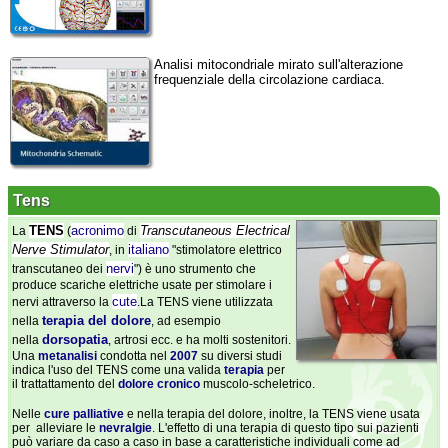
Analisi mitocondriale mirato sull'alterazione
frequenziale della circolazione cardiaca.
Tens
TENS
acronimo
Transcutaneous Electrical
La
(
di
Nerve Stimulator
italiano
, in
"stimolatore elettrico
nervi
transcutaneo dei
") è uno strumento che
produce scariche elettriche usate per stimolare i
cute
nervi attraverso la
.La TENS viene utilizzata
terapia del dolore
nella
, ad esempio
dorsopatia
nella
, artrosi ecc. e ha molti sostenitori.
Una
metanalisi
condotta nel
2007
su diversi studi
indica l'uso del TENS come una valida
terapia
per
il trattattamento del
dolore cronico
muscolo-scheletrico.
Nelle
cure palliative
e nella terapia del dolore, inoltre, la TENS viene usata
per alleviare le
nevralgie
. L'effetto di una terapia di questo tipo sui pazienti
può variare da caso a caso in base a caratteristiche individuali come ad